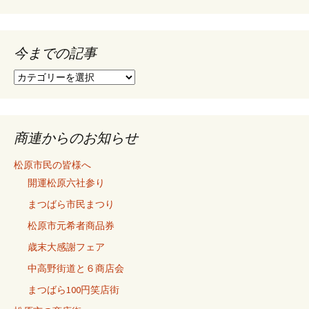
今までの記事
今
ま
で
の
記
商連からのお知らせ
事
松原市民の皆様へ
開運松原六社参り
まつばら市民まつり
松原市元希者商品券
歳末大感謝フェア
中高野街道と６商店会
まつばら100円笑店街