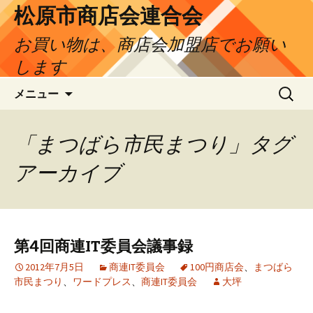
松原市商店会連合会
お買い物は、商店会加盟店でお願い
します
コ
検
メニュー
ン
索:
テ
ン
「まつばら市民まつり」タグ
ツ
アーカイブ
へ
ス
キ
ッ
プ
第4回商連IT委員会議事録
2012年7月5日
商連IT委員会
100円商店会
、
まつばら
市民まつり
、
ワードプレス
、
商連IT委員会
大坪