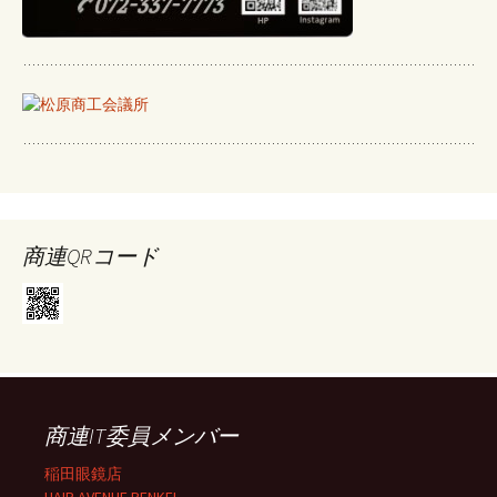
商連QRコード
商連IT委員メンバー
稲田眼鏡店