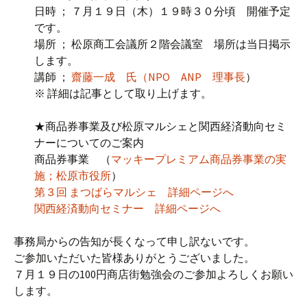
日時 ； ７月１９日（木）１９時３０分頃 開催予定
です。
場所 ； 松原商工会議所２階会議室 場所は当日掲示
します。
講師 ；
齋藤一成 氏（NPO ANP 理事長
）
※ 詳細は記事として取り上げます。
★商品券事業及び松原マルシェと関西経済動向セミ
ナーについてのご案内
商品券事業 （
マッキープレミアム商品券事業の実
施；松原市役所
）
第３回 まつばらマルシェ 詳細ページへ
関西経済動向セミナー 詳細ページへ
事務局からの告知が長くなって申し訳ないです。
ご参加いただいた皆様ありがとうございました。
７月１９日の100円商店街勉強会のご参加よろしくお願い
します。