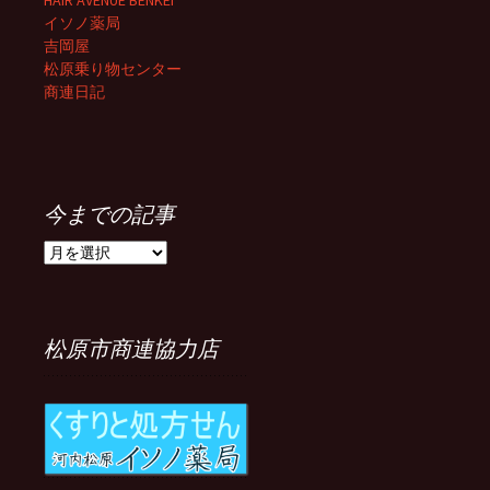
HAIR AVENUE BENKEI
イソノ薬局
吉岡屋
松原乗り物センター
商連日記
今までの記事
今
ま
で
の
記
松原市商連協力店
事