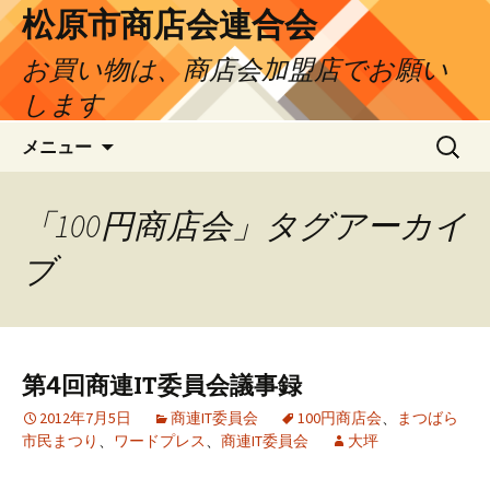
松原市商店会連合会
お買い物は、商店会加盟店でお願い
します
コ
検
メニュー
ン
索:
テ
ン
「100円商店会」タグアーカイ
ツ
ブ
へ
ス
キ
ッ
プ
第4回商連IT委員会議事録
2012年7月5日
商連IT委員会
100円商店会
、
まつばら
市民まつり
、
ワードプレス
、
商連IT委員会
大坪