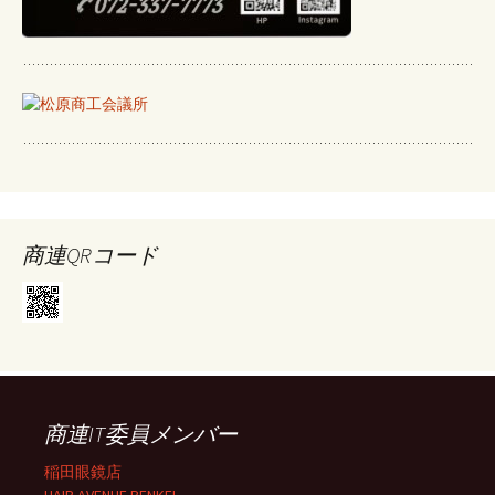
商連QRコード
商連IT委員メンバー
稲田眼鏡店