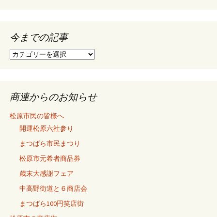
今までの記事
今
ま
で
の
記
商連からのお知らせ
事
松原市民の皆様へ
開運松原六社参り
まつばら市民まつり
松原市元希者商品券
歳末大感謝フェア
中高野街道と６商店会
まつばら100円笑店街