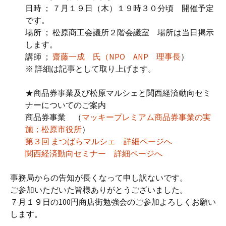
日時 ； ７月１９日（木）１９時３０分頃 開催予定
です。
場所 ； 松原商工会議所２階会議室 場所は当日掲示
します。
講師 ；
齋藤一成 氏（NPO ANP 理事長
）
※ 詳細は記事として取り上げます。
★商品券事業及び松原マルシェと関西経済動向セミ
ナーについてのご案内
商品券事業 （
マッキープレミアム商品券事業の実
施；松原市役所
）
第３回 まつばらマルシェ 詳細ページへ
関西経済動向セミナー 詳細ページへ
事務局からの告知が長くなって申し訳ないです。
ご参加いただいた皆様ありがとうございました。
７月１９日の100円商店街勉強会のご参加よろしくお願い
します。