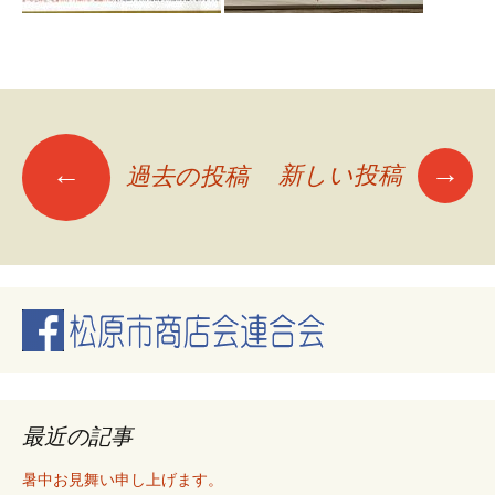
投
→
←
新しい投稿
過去の投稿
稿
ナ
ビ
ゲ
最近の記事
暑中お見舞い申し上げます。