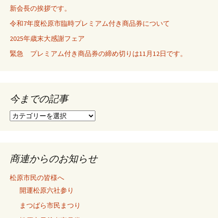
ー
新会長の挨拶です。
令和7年度松原市臨時プレミアム付き商品券について
シ
2025年歳末大感謝フェア
緊急 プレミアム付き商品券の締め切りは11月12日です。
ョ
ン
今までの記事
今
ま
で
の
記
商連からのお知らせ
事
松原市民の皆様へ
開運松原六社参り
まつばら市民まつり