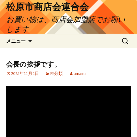
松原市商店会連合会
お買い物は、商店会加盟店でお願い
します
コ
検
メニュー
ン
索:
テ
ン
会長の挨拶です。
ツ
2025年11月2日
未分類
amaina
へ
ス
キ
ッ
プ