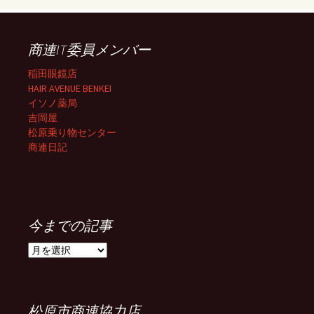
商連IT委員メンバー
稲田眼鏡店
HAIR AVENUE BENKEI
イソノ薬局
吉岡屋
松原乗り物センター
商連日記
今までの記事
今
ま
で
の
記
松原市商連協力店