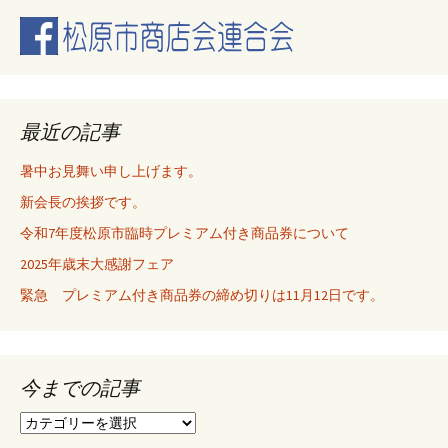
ナ
ビ
最近の記事
ゲ
暑中お見舞い申し上げます。
新会長の挨拶です。
ー
令和7年度松原市臨時プレミアム付き商品券について
2025年歳末大感謝フェア
シ
緊急 プレミアム付き商品券の締め切りは11月12日です。
ョ
今までの記事
ン
今
ま