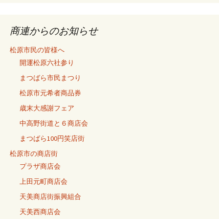
で
の
記
商連からのお知らせ
事
松原市民の皆様へ
開運松原六社参り
まつばら市民まつり
松原市元希者商品券
歳末大感謝フェア
中高野街道と６商店会
まつばら100円笑店街
松原市の商店街
プラザ商店会
上田元町商店会
天美商店街振興組合
天美西商店会