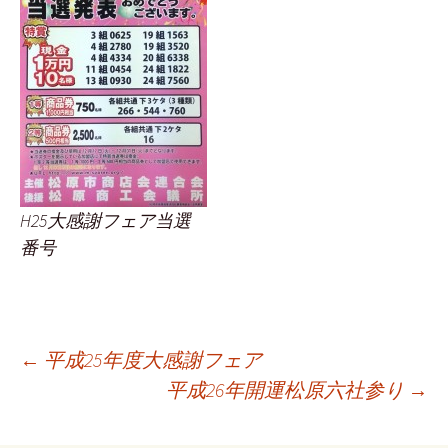
H25大感謝フェア当選
番号
投
←
平成25年度大感謝フェア
平成26年開運松原六社参り
→
稿