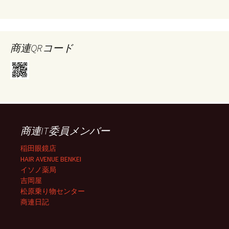
商連QRコード
商連IT委員メンバー
稲田眼鏡店
HAIR AVENUE BENKEI
イソノ薬局
吉岡屋
松原乗り物センター
商連日記