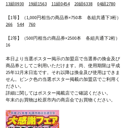
13
組
0930
19
組
1563
11
組
0454
20
組
6338
04
組
2780
【1等】（1,000円相当の商品券×750本 各組共通下3桁）
266
544
760
【2等】（500円相当の商品券×2500本 各組共通下2桁）
16
本日より当選ポスター掲示の加盟店で当選券の換金及び
商品券としてご利用いただけます。尚、使用期限は平成
25年12月末日迄です。それ以降は換金及び使用はできま
せん。ピンク色の当選ポスター掲載の加盟店でご利用く
ださい。
詳細に関してはポスター掲載店でご確認ください。
年末のお買物は松原市内の商店会でお買物ください。