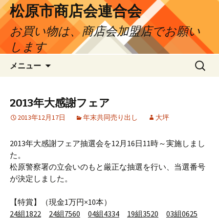
松原市商店会連合会
お買い物は、商店会加盟店でお願い
します
コ
検
メニュー
ン
索:
テ
ン
2013年大感謝フェア
ツ
2013年12月17日
年末共同売り出し
大坪
へ
ス
キ
2013年大感謝フェア抽選会を12月16日11時～実施しまし
ッ
た。
プ
松原警察署の立会いのもと厳正な抽選を行い、当選番号
が決定しました。
【特賞】（現金1万円×10本）
24
組
1822
24
組
7560
04
組
4334
19
組
3520
03
組
0625