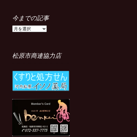
今までの記事
今
ま
で
の
記
松原市商連協力店
事