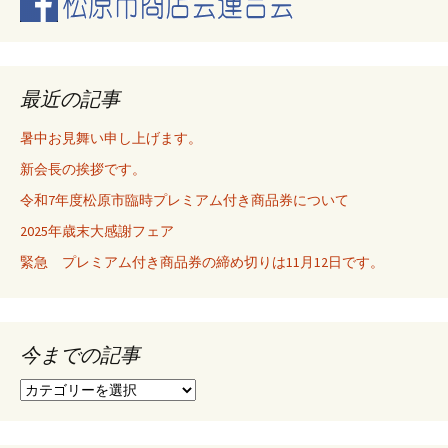
ビ
ゲ
最近の記事
暑中お見舞い申し上げます。
ー
新会長の挨拶です。
令和7年度松原市臨時プレミアム付き商品券について
シ
2025年歳末大感謝フェア
緊急 プレミアム付き商品券の締め切りは11月12日です。
ョ
ン
今までの記事
今
ま
で