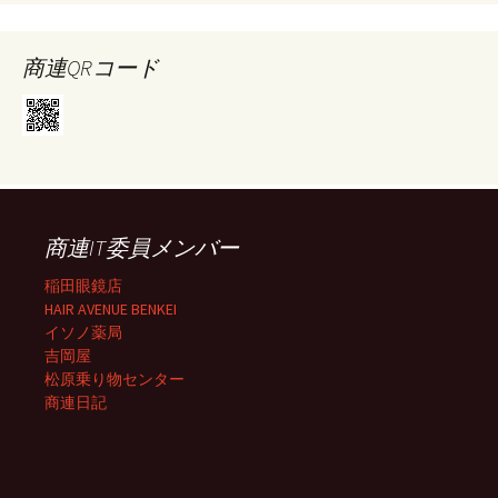
商連QRコード
商連IT委員メンバー
稲田眼鏡店
HAIR AVENUE BENKEI
イソノ薬局
吉岡屋
松原乗り物センター
商連日記