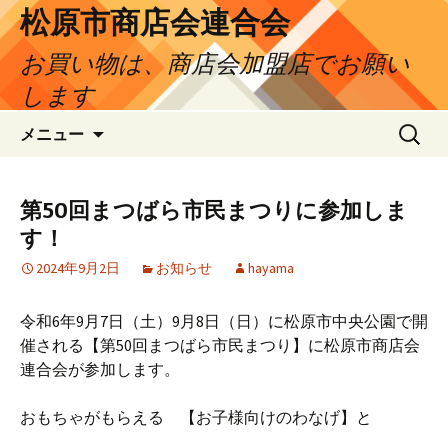
松原市商店会連合会
お買い物は、商店会加盟店でお願い
します
コ
検
メニュー
ン
索:
テ
ン
第50回まつばら市民まつりに参加しま
ツ
す！
へ
ス
2024年9月2日
お知らせ
hayama
キ
ッ
令和6年9月7日（土）9月8日（日）に松原市中央公園で開
プ
催される【第50回まつばら市民まつり】に松原市商店会
連合会が参加します。
おもちゃがもらえる 【お子様向けのわなげ】と