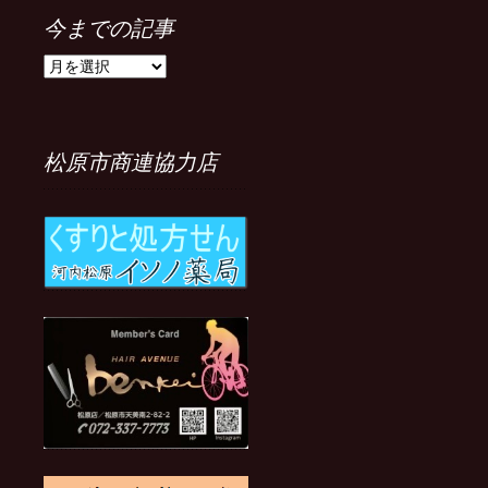
今までの記事
今
ま
で
の
記
松原市商連協力店
事