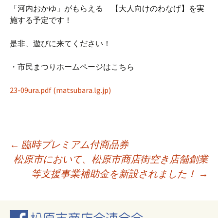
「河内おかゆ」がもらえる 【大人向けのわなげ】を実
施する予定です！
是非、遊びに来てください！
・市民まつりホームページはこちら
23-09ura.pdf (matsubara.lg.jp)
投
←
臨時プレミアム付商品券
松原市において、松原市商店街空き店舗創業
等支援事業補助金を新設されました！
→
稿
ナ