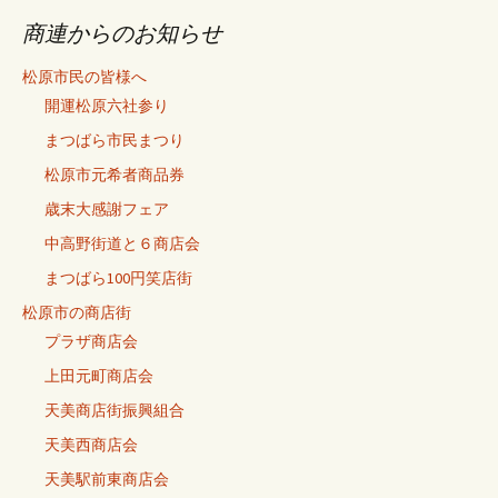
の
記
商連からのお知らせ
事
松原市民の皆様へ
開運松原六社参り
まつばら市民まつり
松原市元希者商品券
歳末大感謝フェア
中高野街道と６商店会
まつばら100円笑店街
松原市の商店街
プラザ商店会
上田元町商店会
天美商店街振興組合
天美西商店会
天美駅前東商店会