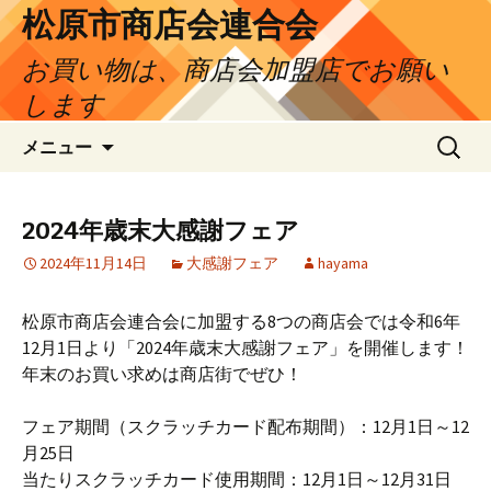
松原市商店会連合会
お買い物は、商店会加盟店でお願い
します
コ
検
メニュー
ン
索:
テ
ン
2024年歳末大感謝フェア
ツ
2024年11月14日
大感謝フェア
hayama
へ
ス
キ
松原市商店会連合会に加盟する8つの商店会では令和6年
ッ
12月1日より「2024年歳末大感謝フェア」を開催します！
プ
年末のお買い求めは商店街でぜひ！
フェア期間（スクラッチカード配布期間）：12月1日～12
月25日
当たりスクラッチカード使用期間：12月1日～12月31日