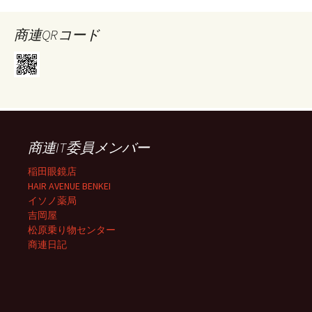
商連QRコード
商連IT委員メンバー
稲田眼鏡店
HAIR AVENUE BENKEI
イソノ薬局
吉岡屋
松原乗り物センター
商連日記