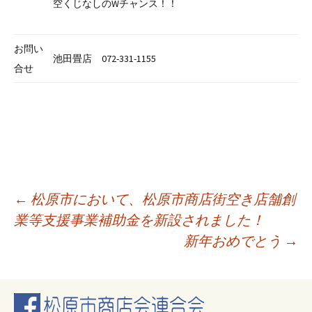
空くじなしのWチャンス！！
お問い
池田畳店 072-331-1155
合せ
投
←
松原市において、松原市商店街空き店舗創
業等支援事業補助金を新設されました！
新年おめでとう
→
稿
ナ