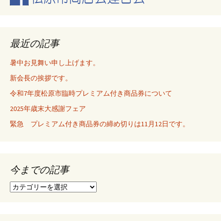
ビ
ゲ
最近の記事
暑中お見舞い申し上げます。
ー
新会長の挨拶です。
令和7年度松原市臨時プレミアム付き商品券について
シ
2025年歳末大感謝フェア
緊急 プレミアム付き商品券の締め切りは11月12日です。
ョ
ン
今までの記事
今
ま
で
の