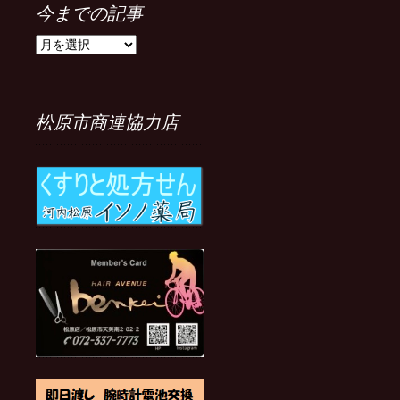
今までの記事
今
ま
で
の
記
松原市商連協力店
事