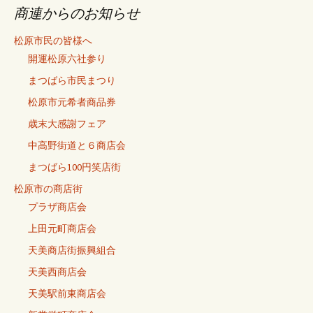
記
商連からのお知らせ
事
松原市民の皆様へ
開運松原六社参り
まつばら市民まつり
松原市元希者商品券
歳末大感謝フェア
中高野街道と６商店会
まつばら100円笑店街
松原市の商店街
プラザ商店会
上田元町商店会
天美商店街振興組合
天美西商店会
天美駅前東商店会