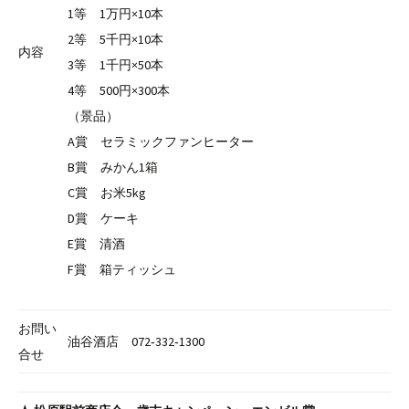
1等 1万円×10本
2等 5千円×10本
内容
3等 1千円×50本
4等 500円×300本
（景品）
A賞 セラミックファンヒーター
B賞 みかん1箱
C賞 お米5kg
D賞 ケーキ
E賞 清酒
F賞 箱ティッシュ
お問い
油谷酒店 072‐332‐1300
合せ