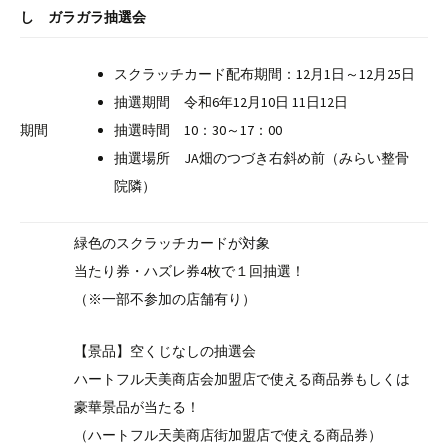
し ガラガラ抽選会
スクラッチカード配布期間：12月1日～12月25日
抽選期間 令和6年12月10日 11日12日
期間
抽選時間 10：30～17：00
抽選場所 JA畑のつづき右斜め前（みらい整骨
院隣）
緑色のスクラッチ
カードが対象
当たり券・ハズレ券4枚で１回抽選！
（※一部不参加の店舗有り）
【景品】空くじなしの抽選会
ハートフル天美商店会加盟店で使える商品券もしくは
豪華景品が当たる！
（ハートフル天美商店街加盟店で使える商品券）