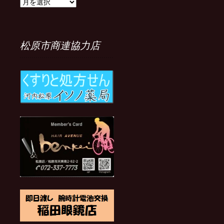
今
ま
で
の
記
松原市商連協力店
事