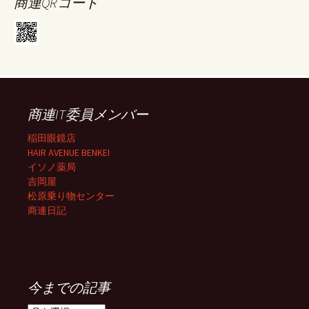
商連QRコード
商連IT委員メンバー
稲田眼鏡店
HAIR AVENUE BENKEI
イソノ薬局
吉岡屋
松原乗り物センター
商連日記
今までの記事