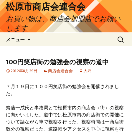
松原市商店会連合会
お買い物は、商店会加盟店でお願い
します
コ
検
メニュー
ン
索:
テ
ン
100円笑店街の勉強会の視察の道中
ツ
2012年8月29日
商店会連合会
大坪
へ
ス
キ
７月１９日に１００円笑店街の勉強会を開催されまし
ッ
た。
プ
齋藤一成氏と事務局とで松原市内の商店会（街）の視察
に向かいました。道中では松原市内の商店街での開催に
ついて話ながら車で視察を行った。視察時間は一商店街
数分の視察だった。道路幅やアクセスを中心に視察を行