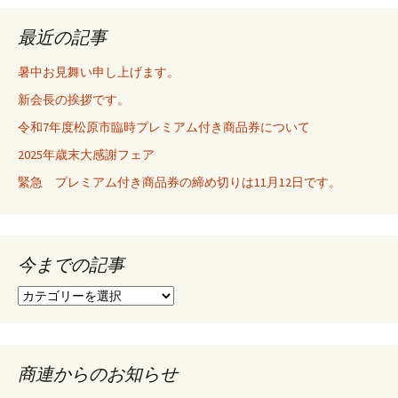
ビ
最近の記事
暑中お見舞い申し上げます。
ゲ
新会長の挨拶です。
令和7年度松原市臨時プレミアム付き商品券について
ー
2025年歳末大感謝フェア
緊急 プレミアム付き商品券の締め切りは11月12日です。
シ
ョ
今までの記事
今
ン
ま
で
の
記
商連からのお知らせ
事