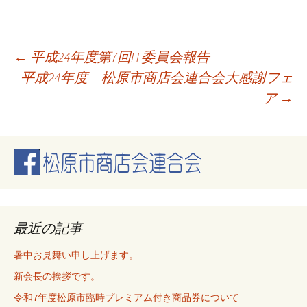
投
←
平成24年度第7回IT委員会報告
平成24年度 松原市商店会連合会大感謝フェ
ア
→
稿
ナ
ビ
ゲ
最近の記事
暑中お見舞い申し上げます。
ー
新会長の挨拶です。
令和7年度松原市臨時プレミアム付き商品券について