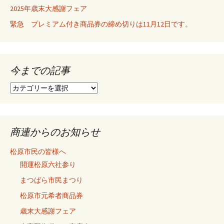
シ
2025年歳末大感謝フェア
緊急 プレミアム付き商品券の締め切りは11月12日です。
ョ
ン
今までの記事
今
ま
で
の
記
商連からのお知らせ
事
松原市民の皆様へ
開運松原六社参り
まつばら市民まつり
松原市元希者商品券
歳末大感謝フェア