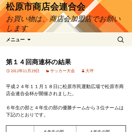
松原市商店会連合会
お買い物は、商店会加盟店でお願い
します
コ
検
メニュー
ン
索:
テ
ン
第１４回商連杯の結果
ツ
2012年11月29日
サッカー大会
大坪
へ
ス
キ
平成２４年１１月１８日に松原市民運動広場で松原市商
ッ
店会連合会杯が開催されました。
プ
６年生の部と４年生の部の優勝チームから３位チームは
下記のとおりです。
６年生の部
４年生の部