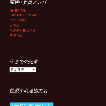
商連IT委員メンバー
稲田眼鏡店
HAIR AVENUE BENKEI
イソノ薬局
吉岡屋
松原乗り物センター
商連日記
今までの記事
今
ま
で
の
記
松原市商連協力店
事