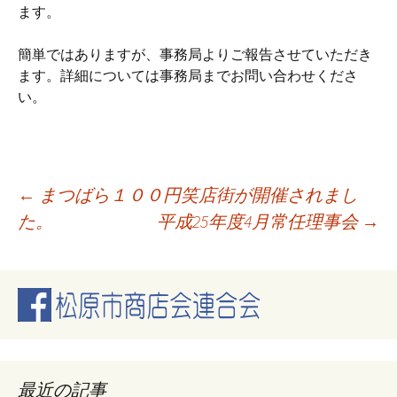
ます。
簡単ではありますが、事務局よりご報告させていただき
ます。詳細については事務局までお問い合わせくださ
い。
投
←
まつばら１００円笑店街が開催されまし
た。
平成25年度4月常任理事会
→
稿
ナ
ビ
最近の記事