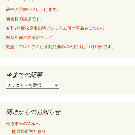
ゲ
暑中お見舞い申し上げます。
新会長の挨拶です。
ー
令和7年度松原市臨時プレミアム付き商品券について
2025年歳末大感謝フェア
シ
緊急 プレミアム付き商品券の締め切りは11月12日です。
ョ
今までの記事
ン
今
ま
で
の
記
商連からのお知らせ
事
松原市民の皆様へ
開運松原六社参り