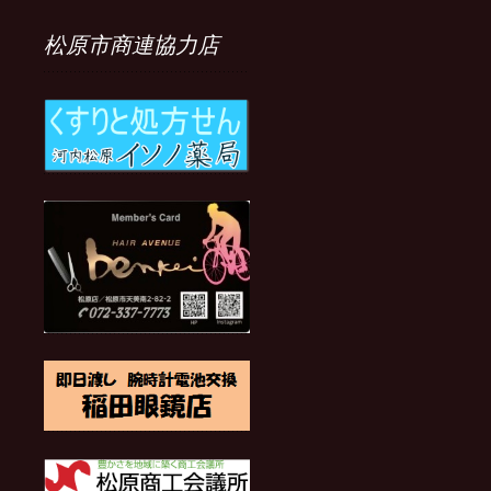
の
記
松原市商連協力店
事