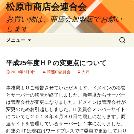
松原市商店会連合会
お買い物は、商店会加盟店でお願い
します
コ
検
メニュー
ン
索:
テ
ン
平成25年度ＨＰの変更点について
ツ
2013年5月9日
商連IT委員会
大坪
へ
ス
キ
事務局よりご報告させていただきます。ドメインの移管
ッ
とサーバーの移管が終了しました。新年度からサーバー
プ
は管理会社が変更になりました。ドメインは管理会社が
変更のためお引越ししました。IT委員会メンバーサイト
についても２０１３年４月３０日で廃止になります。商
連サイトを管理しているサーバーは１本になりました。
商連のHPは現在はワードプレスでIT委員で更新しており