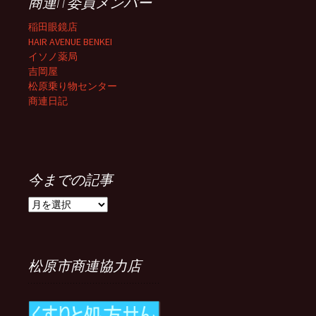
商連IT委員メンバー
稲田眼鏡店
HAIR AVENUE BENKEI
イソノ薬局
吉岡屋
松原乗り物センター
商連日記
今までの記事
今
ま
で
の
記
松原市商連協力店
事