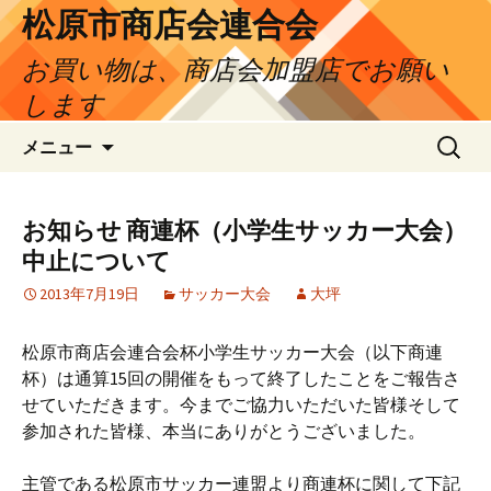
松原市商店会連合会
お買い物は、商店会加盟店でお願い
します
コ
検
メニュー
ン
索:
テ
ン
お知らせ 商連杯（小学生サッカー大会）
ツ
中止について
へ
ス
2013年7月19日
サッカー大会
大坪
キ
ッ
松原市商店会連合会杯小学生サッカー大会（以下商連
プ
杯）は通算15回の開催をもって終了したことをご報告さ
せていただきます。今までご協力いただいた皆様そして
参加された皆様、本当にありがとうございました。
主管である松原市サッカー連盟より商連杯に関して下記