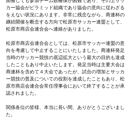
開催しても参加チーム数確保が困難であり、その上サッ
カー協会がピラミッド組織であり協会の意向に従わざる
をえない状況にあります。非常に残念ながら、商連杯の
継続開催を断念する方向で松原市サッカー連盟として、
松原市商店会連合会へ連絡がありました。
松原市商店会連合会としては、松原市サッカー連盟の意
向を考慮して中止することにいたしました。商連杯発足
当時のサッカー競技の底辺拡大という最大の目的も達成
したこともあり中止いたします。発足当時は主要大会は
商連杯を含めて４大会であったが、試合の増加とサッカ
ー競技の普及についての役割を達成したこともあり、松
原市商店会連合会常任理事会において終了することが承
認されました。
関係各位の皆様、本当に長い間、ありがとうございまし
た。