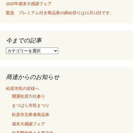
2025年歳末大感謝フェア
ョ
緊急 プレミアム付き商品券の締め切りは11月12日です。
ン
今までの記事
今
ま
で
の
記
商連からのお知らせ
事
松原市民の皆様へ
開運松原六社参り
まつばら市民まつり
松原市元希者商品券
歳末大感謝フェア