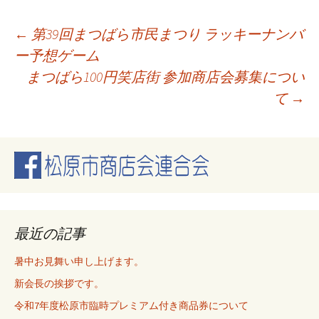
投
←
第39回まつばら市民まつり ラッキーナンバ
ー予想ゲーム
まつばら100円笑店街 参加商店会募集につい
稿
て
→
ナ
ビ
ゲ
最近の記事
ー
暑中お見舞い申し上げます。
新会長の挨拶です。
シ
令和7年度松原市臨時プレミアム付き商品券について