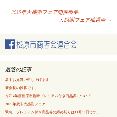
投
←
2015年大感謝フェア開催概要
大感謝フェア抽選会
→
稿
ナ
ビ
最近の記事
ゲ
暑中お見舞い申し上げます。
新会長の挨拶です。
ー
令和7年度松原市臨時プレミアム付き商品券について
2025年歳末大感謝フェア
シ
緊急 プレミアム付き商品券の締め切りは11月12日です。