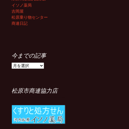
イソノ薬局
吉岡屋
松原乗り物センター
商連日記
今までの記事
今
ま
で
の
記
松原市商連協力店
事