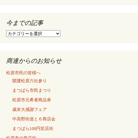
ョ
今までの記事
ン
今
ま
で
の
記
商連からのお知らせ
事
松原市民の皆様へ
開運松原六社参り
まつばら市民まつり
松原市元希者商品券
歳末大感謝フェア
中高野街道と６商店会
まつばら100円笑店街