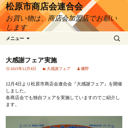
松原市商店会連合会
お買い物は、商店会加盟店でお願い
します
コ
検
メニュー
ン
索:
テ
ン
大感謝フェア実施
ツ
2015年12月4日
大感謝フェア
磯野
へ
ス
キ
12月4日より松原市商店会連合会『大感謝フェア』を開催
ッ
しました。
プ
各商店会でも独自フェアを実施していますのでご紹介し
ます。