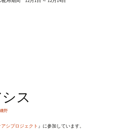
布期間 12月1日 ～ 12月14日
アシス
磯野
オアシプロジェクト
』に参加しています。