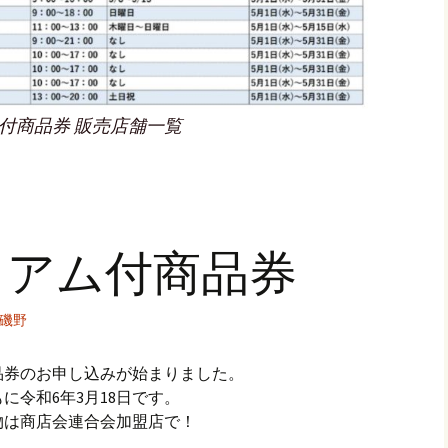
ム付商品券 販売店舗一覧
ミアム付商品券
磯野
品券のお申し込みが始まりました。
に令和6年3月18日です。
物は商店会連合会加盟店で！