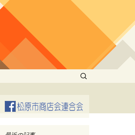
検
索:
最近の記事