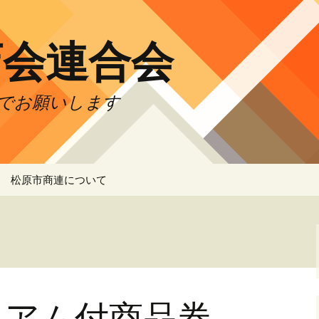
店会連合会
でお願いします
松原市商連について
松原市商連 IT委員会
合
ミアム付商品券