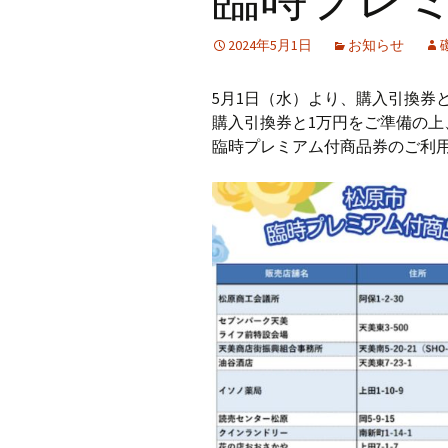
プ
中高野街道と６商店会
天美駅前東商店会
2024年5月1日
お知らせ
まつばら100円笑店街
新堂栄町商店会
5月1日（水）より、購入引換券
松原岡商店会
購入引換券と1万円をご準備の
臨時プレミアム付商品券のご利
松原駅前商店会