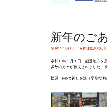
新年のご
2024年1月8日
開運松原六社ま
令和６年１月１日、能登地方を
多数の方々が被災されました。
松原市内6つ神社を巡り早期復興