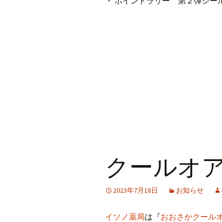
・ ポイントラリー 第２弾シール配
クールオ
2023年7月18日
お知らせ
イソノ薬局
は『
おおさかクール