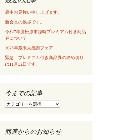
暑中お見舞い申し上げます。
新会長の挨拶です。
令和7年度松原市臨時プレミアム付き商品
券について
2025年歳末大感謝フェア
緊急 プレミアム付き商品券の締め切り
は11月12日です。
今までの記事
今
ま
で
の
記
商連からのお知らせ
事