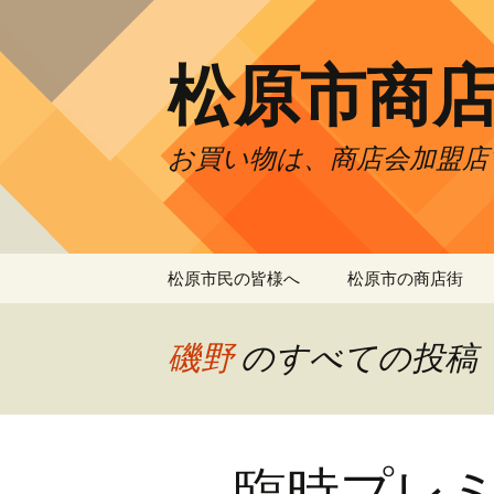
松原市商
お買い物は、商店会加盟店
コ
松原市民の皆様へ
松原市の商店街
ン
テ
開運松原六社参り
プラザ商店会
ン
磯野
のすべての投稿
ツ
まつばら市民まつり
上田元町商店会
へ
ス
松原市元希者商品券
天美商店街振興組
キ
臨時プレ
ッ
歳末大感謝フェア
天美西商店会