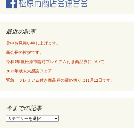
ビ
ゲ
最近の記事
暑中お見舞い申し上げます。
ー
新会長の挨拶です。
令和7年度松原市臨時プレミアム付き商品券について
シ
2025年歳末大感謝フェア
緊急 プレミアム付き商品券の締め切りは11月12日です。
ョ
ン
今までの記事
今
ま
で