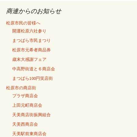
の
記
商連からのお知らせ
事
松原市民の皆様へ
開運松原六社参り
まつばら市民まつり
松原市元希者商品券
歳末大感謝フェア
中高野街道と６商店会
まつばら100円笑店街
松原市の商店街
プラザ商店会
上田元町商店会
天美商店街振興組合
天美西商店会
天美駅前東商店会