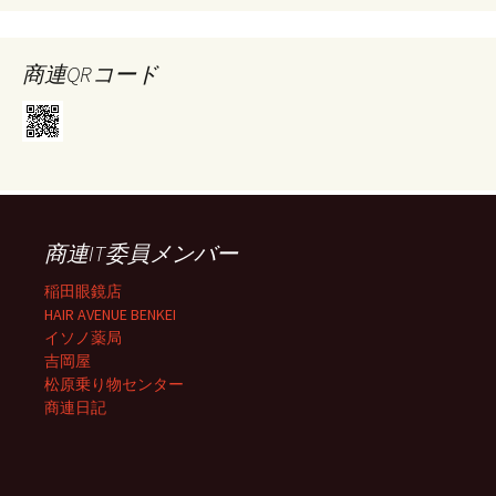
商連QRコード
商連IT委員メンバー
稲田眼鏡店
HAIR AVENUE BENKEI
イソノ薬局
吉岡屋
松原乗り物センター
商連日記