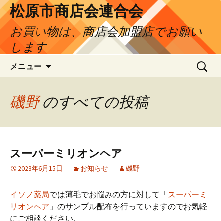
松原市商店会連合会
お買い物は、商店会加盟店でお願い
します
コ
検
メニュー
ン
索:
テ
ン
磯野
のすべての投稿
ツ
へ
ス
キ
スーパーミリオンヘア
ッ
プ
2023年6月15日
お知らせ
磯野
イソノ薬局
では薄毛でお悩みの方に対して「
スーパーミ
リオンヘア
」のサンプル配布を行っていますのでお気軽
にご相談ください。