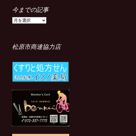
今までの記事
今
ま
で
の
記
松原市商連協力店
事