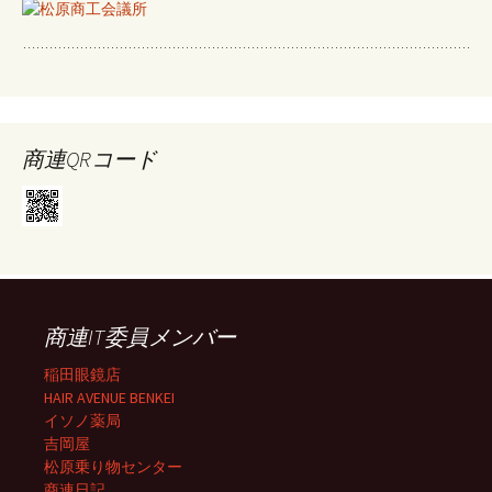
商連QRコード
商連IT委員メンバー
稲田眼鏡店
HAIR AVENUE BENKEI
イソノ薬局
吉岡屋
松原乗り物センター
商連日記