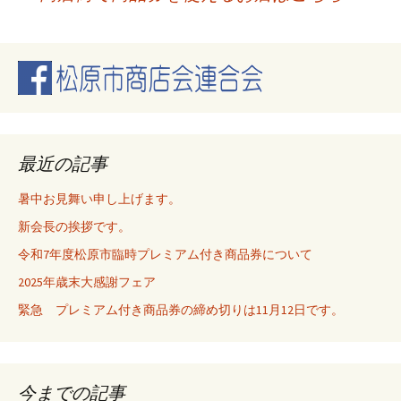
稿
ナ
ビ
最近の記事
ゲ
暑中お見舞い申し上げます。
新会長の挨拶です。
ー
令和7年度松原市臨時プレミアム付き商品券について
2025年歳末大感謝フェア
シ
緊急 プレミアム付き商品券の締め切りは11月12日です。
ョ
今までの記事