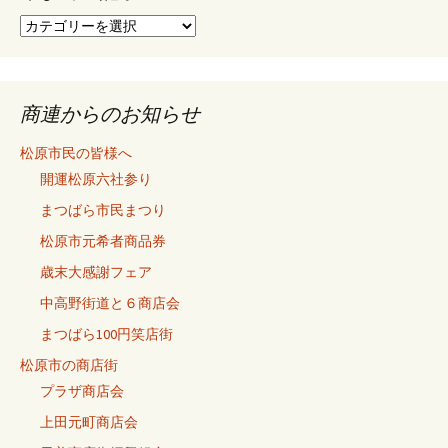
ン
今
ま
で
の
記
商連からのお知らせ
事
松原市民の皆様へ
開運松原六社参り
まつばら市民まつり
松原市元希者商品券
歳末大感謝フェア
中高野街道と６商店会
まつばら100円笑店街
松原市の商店街
プラザ商店会
上田元町商店会