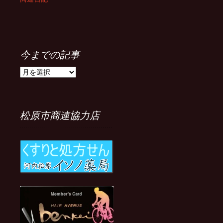
今までの記事
今
ま
で
の
記
松原市商連協力店
事