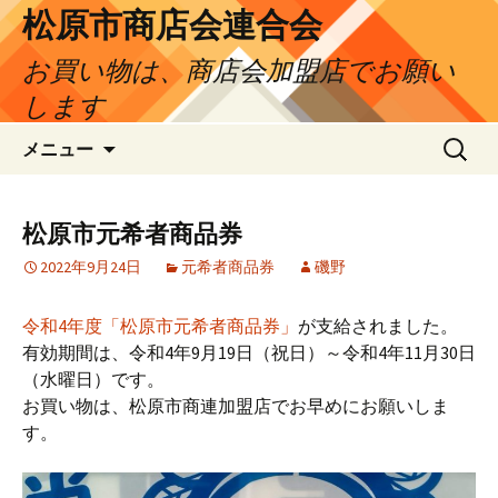
松原市商店会連合会
お買い物は、商店会加盟店でお願い
します
コ
検
メニュー
ン
索:
テ
ン
松原市元希者商品券
ツ
2022年9月24日
元希者商品券
磯野
へ
ス
キ
令和4年度「松原市元希者商品券」
が支給されました。
ッ
有効期間は、令和4年9月19日（祝日）～令和4年11月30日
プ
（水曜日）です。
お買い物は、松原市商連加盟店でお早めにお願いしま
す。