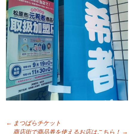
投
←
まつばらチケット
商店街で商品券を使えるお店はこちら！
→