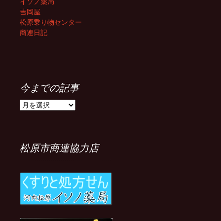
イソノ薬局
吉岡屋
松原乗り物センター
商連日記
今までの記事
今
ま
で
の
記
松原市商連協力店
事