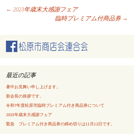
投
←
2023年歳末大感謝フェア
臨時プレミアム付商品券
→
稿
ナ
ビ
最近の記事
ゲ
暑中お見舞い申し上げます。
新会長の挨拶です。
ー
令和7年度松原市臨時プレミアム付き商品券について
2025年歳末大感謝フェア
シ
緊急 プレミアム付き商品券の締め切りは11月12日です。