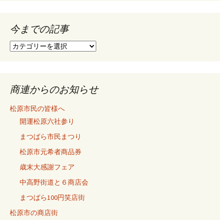
ョ
今までの記事
ン
今
ま
で
の
記
商連からのお知らせ
事
松原市民の皆様へ
開運松原六社参り
まつばら市民まつり
松原市元希者商品券
歳末大感謝フェア
中高野街道と６商店会
まつばら100円笑店街
松原市の商店街