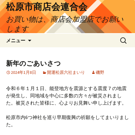
松原市商店会連合会
お買い物は、商店会加盟店でお願い
します
コ
検
メニュー
ン
索:
テ
ン
新年のごあいさつ
ツ
2024年1月8日
開運松原六社まいり
磯野
へ
ス
キ
令和６年１月１日、能登地方を震源とする震度７の地震
ッ
が発生し、同地域を中心に多数の方々が被災されまし
プ
た。被災された皆様に、心よりお見舞い申し上げます。
松原市内6つ神社を巡り早期復興の祈願をしてまいりまし
た。