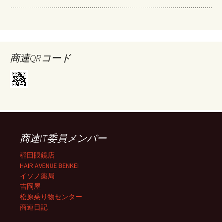
商連QRコード
商連IT委員メンバー
稲田眼鏡店
HAIR AVENUE BENKEI
イソノ薬局
吉岡屋
松原乗り物センター
商連日記