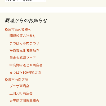
ま
で
の
記
商連からのお知らせ
事
松原市民の皆様へ
開運松原六社参り
まつばら市民まつり
松原市元希者商品券
歳末大感謝フェア
中高野街道と６商店会
まつばら100円笑店街
松原市の商店街
プラザ商店会
上田元町商店会
天美商店街振興組合