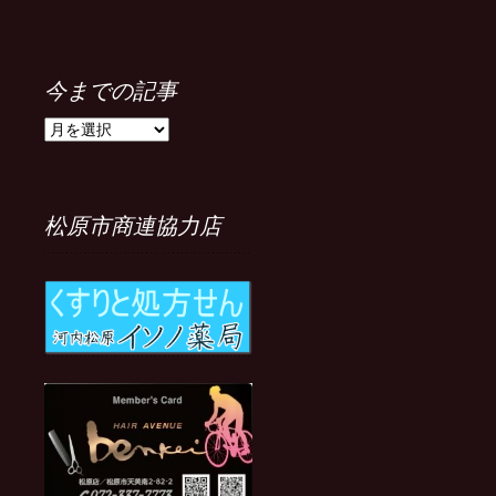
今までの記事
今
ま
で
の
記
松原市商連協力店
事