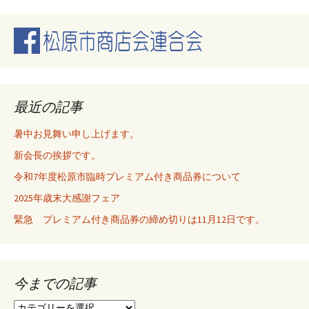
稿
ナ
ビ
最近の記事
ゲ
暑中お見舞い申し上げます。
新会長の挨拶です。
ー
令和7年度松原市臨時プレミアム付き商品券について
2025年歳末大感謝フェア
シ
緊急 プレミアム付き商品券の締め切りは11月12日です。
ョ
今までの記事
ン
今