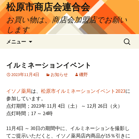
松原市商店会連合会
お買い物は、商店会加盟店でお願い
します
コ
検
メニュー
ン
索:
テ
ン
イルミネーションイベント
ツ
2023年11月4日
お知らせ
磯野
へ
ス
キ
イソノ薬局
は、
松原市イルミネーションイベント2023
に
ッ
参加しています。
プ
点灯期間；2023年 11月 4日（土） ～ 12月 26日（火）
点灯時間；17 ～ 24時
11月4日 ～ 30日の期間中に、イルミネーションを撮影し
てご提示いただくと、イソノ薬局店内商品が15％引きに