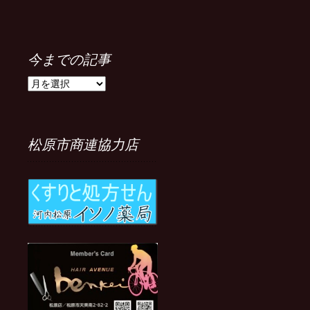
今までの記事
今
ま
で
の
記
松原市商連協力店
事