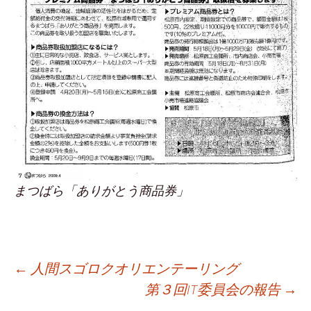
まつばら「ありがとう商品券」
投
←
人間スゴロクオリエンテーリング
第３回IT委員会の報告
→