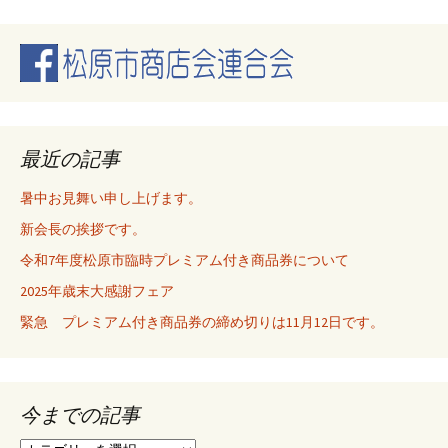
稿
ナ
ビ
最近の記事
ゲ
暑中お見舞い申し上げます。
新会長の挨拶です。
ー
令和7年度松原市臨時プレミアム付き商品券について
2025年歳末大感謝フェア
シ
緊急 プレミアム付き商品券の締め切りは11月12日です。
ョ
今までの記事