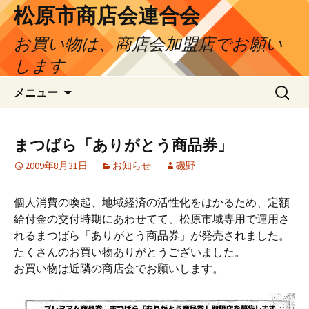
松原市商店会連合会
お買い物は、商店会加盟店でお願い
します
コ
検
メニュー
ン
索:
テ
ン
まつばら「ありがとう商品券」
ツ
2009年8月31日
お知らせ
磯野
へ
ス
キ
個人消費の喚起、地域経済の活性化をはかるため、定額
ッ
給付金の交付時期にあわせてて、松原市域専用で運用さ
プ
れるまつばら「ありがとう商品券」が発売されました。
たくさんのお買い物ありがとうございました。
お買い物は近隣の商店会でお願いします。