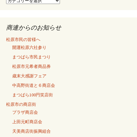
ン
今
ま
で
の
記
商連からのお知らせ
事
松原市民の皆様へ
開運松原六社参り
まつばら市民まつり
松原市元希者商品券
歳末大感謝フェア
中高野街道と６商店会
まつばら100円笑店街
松原市の商店街
プラザ商店会
上田元町商店会
天美商店街振興組合