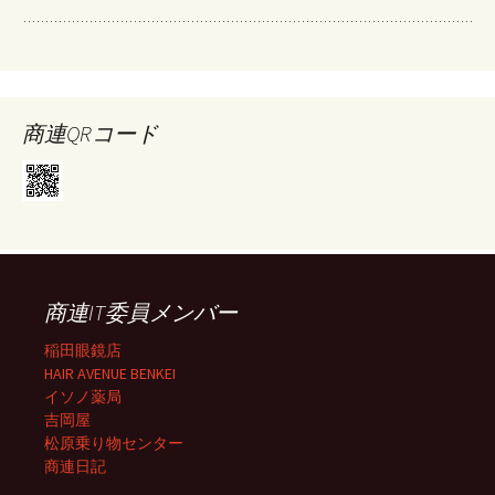
商連QRコード
商連IT委員メンバー
稲田眼鏡店
HAIR AVENUE BENKEI
イソノ薬局
吉岡屋
松原乗り物センター
商連日記