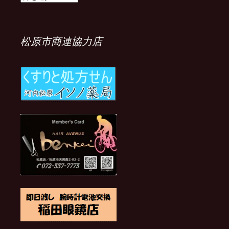
ま
で
の
記
松原市商連協力店
事