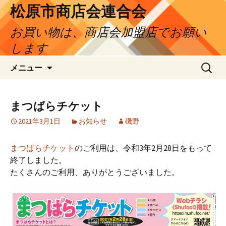
松原市商店会連合会
お買い物は、商店会加盟店でお願い
します
コ
検
メニュー
ン
索:
テ
ン
まつばらチケット
ツ
2021年3月1日
お知らせ
磯野
へ
ス
キ
まつばらチケット
のご利用は、令和3年2月28日をもって
ッ
終了しました。
プ
たくさんのご利用、ありがとうございました。