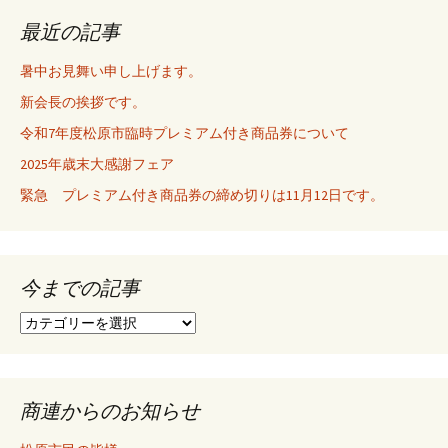
ビ
最近の記事
暑中お見舞い申し上げます。
ゲ
新会長の挨拶です。
令和7年度松原市臨時プレミアム付き商品券について
ー
2025年歳末大感謝フェア
緊急 プレミアム付き商品券の締め切りは11月12日です。
シ
ョ
今までの記事
今
ン
ま
で
の
記
商連からのお知らせ
事