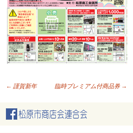
投
←
謹賀新年
臨時プレミアム付商品券
→
稿
ナ