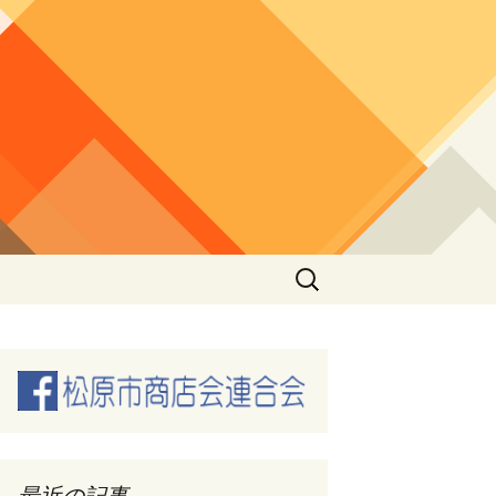
検
索:
最近の記事