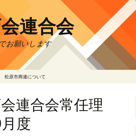
店会連合会
でお願いします
松原市商連について
松原市商連 IT委員会
店会連合会常任理
合
0月度