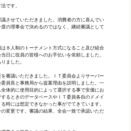
方法です。
審議させていただきました。消費者の方に喜んでい
一度の理事会で決めるのではなく、継続審議として
回は８人制のトーナメント方式になること及び組合
会当日に役員の皆様へのお手伝いを依頼しました。
ありました。
更を審議いただきました。ＩＴ委員会よりサーバー
会委員長と事務局から提案理由を説明しました。一
も全体的に使用目的によって選択する事で安価にお
行するときのデータベースやＩＴ委員各自のドメイ
りる時には想定できなかった事がでてきています。
ーの変更です。審議の結果、全会一致で承認いただ