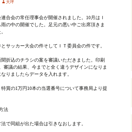
大坪
店会連合会の常任理事会が開催されました。10月はＩ
も雨の中の開催でした。足元の悪い中ご出席頂きま
た。
件とサッカー大会の件そしてＩＴ委員会の件です。
新聞折込のチラシの案を審議いただきました。印刷
た。審議の結果、今までと全く違うデザインになりま
になりましたらデータを入れます。
特賞の1万円10本の当選番号について事務局より提
方法
方法で同組が出た場合は引きなおします。