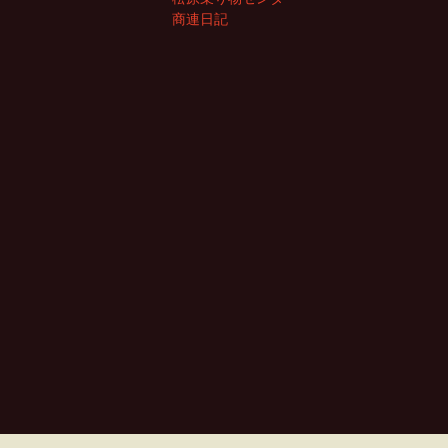
ゲ
事
商連日記
ー
シ
ョ
ン