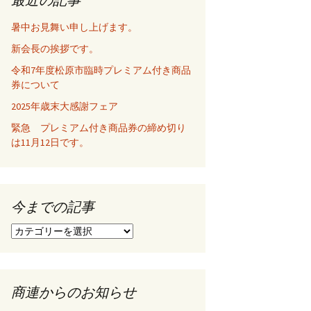
暑中お見舞い申し上げます。
新会長の挨拶です。
令和7年度松原市臨時プレミアム付き商品
券について
2025年歳末大感謝フェア
緊急 プレミアム付き商品券の締め切り
は11月12日です。
今までの記事
今
ま
で
の
記
商連からのお知らせ
事