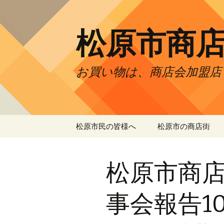
松原市商
お買い物は、商店会加盟店
コ
松原市民の皆様へ
松原市の商店街
ン
テ
開運松原六社参り
プラザ商店会
ン
松原市商
ツ
まつばら市民まつり
上田元町商店会
へ
ス
松原市元希者商品券
天美商店街振興組
事会報告1
キ
ッ
歳末大感謝フェア
天美西商店会