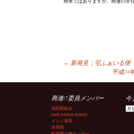
簡単ではありますが、商連の常
投
←
新発見；宅ふぁいる便
平成2
稿
商連IT委員メンバー
今
ナ
今
稲田眼鏡店
ま
HAIR AVENUE BENKEI
ビ
で
イソノ薬局
の
吉岡屋
記
松原乗り物センター