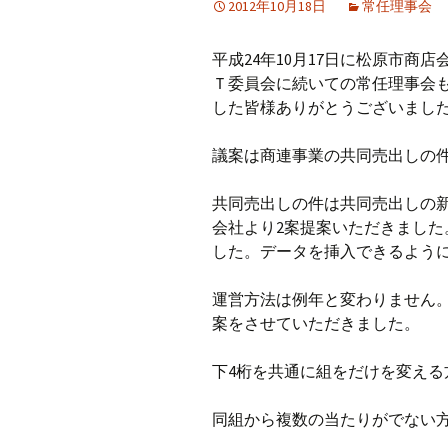
2012年10月18日
常任理事会
プ
中高野街道と６商店会
天美駅前東商店会
平成24年10月17日に松原市商
まつばら100円笑店街
新堂栄町商店会
Ｔ委員会に続いての常任理事会
した皆様ありがとうございまし
松原岡商店会
議案は商連事業の共同売出しの
松原駅前商店会
共同売出しの件は共同売出しの
会社より2案提案いただきまし
した。データを挿入できるよう
運営方法は例年と変わりません。
案をさせていただきました。
下4桁を共通に組をだけを変える
同組から複数の当たりがでない