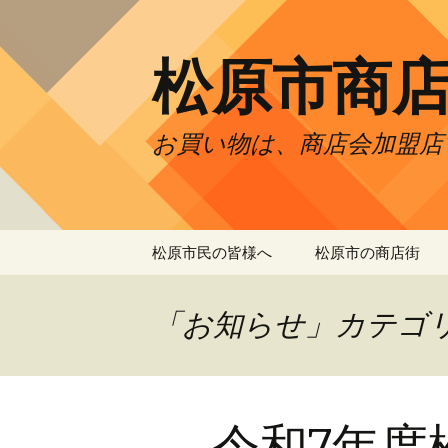
松原市商
お買い物は、商店会加盟店
コ
松原市民の皆様へ
松原市の商店街
ン
テ
開運松原六社参り
プラザ商店会
ン
「お知らせ」カテゴ
ツ
まつばら市民まつり
上田元町商店会
へ
ス
松原市元希者商品券
天美商店街振興組
キ
令和7年度
ッ
歳末大感謝フェア
天美西商店会