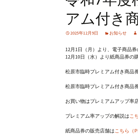
プ
中高野街道と６商店会
天美駅前東商店会
アム付き
まつばら100円笑店街
新堂栄町商店会
2025年12月9日
お知らせ
松原岡商店会
12月1日（月）より、電子商品
松原駅前商店会
12月10日（水）より紙商品券
松原市臨時プレミアム付き商品
松原市臨時プレミアム付き商品
お買い物はプレミアムアップ率
プレミアム率アップの解説は
こ
紙商品券の販売店舗は
こちら（P