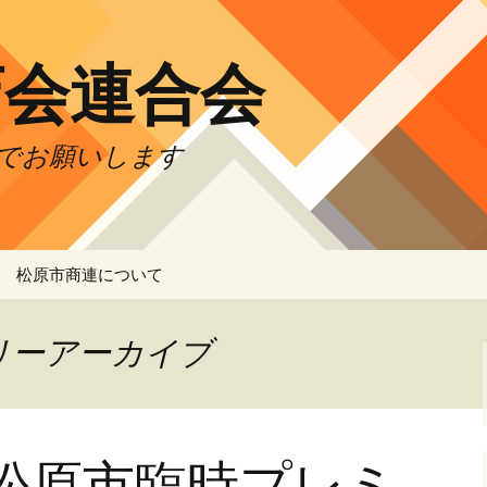
店会連合会
でお願いします
松原市商連について
松原市商連 IT委員会
リーアーカイブ
合
松原市臨時プレミ