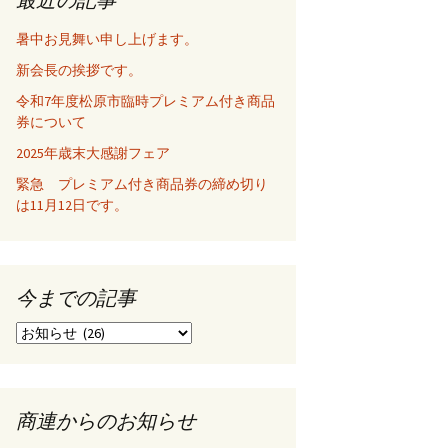
暑中お見舞い申し上げます。
新会長の挨拶です。
令和7年度松原市臨時プレミアム付き商品
券について
2025年歳末大感謝フェア
緊急 プレミアム付き商品券の締め切り
は11月12日です。
今までの記事
今
ま
で
の
記
商連からのお知らせ
事