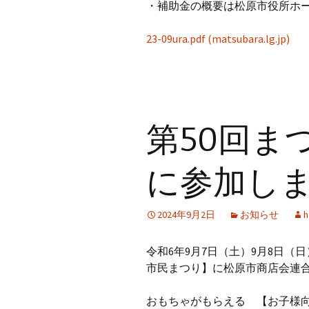
・補助金の概要は松原市役所ホ
23-09ura.pdf (matsubara.lg.jp)
第50回ま
に参加し
2024年9月2日
お知らせ
h
令和6年9月7日（土）9月8日（
市民まつり】に松原市商店会連
おもちゃがもらえる 【お子様