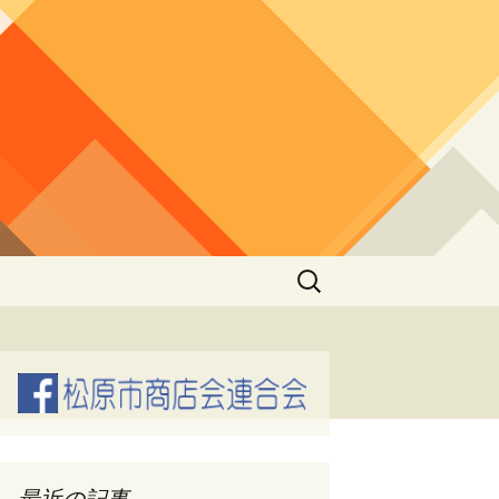
検
索:
最近の記事