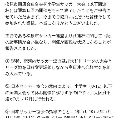
松原市商店会連合会杯小学生サッカー大会（以下商連
杯）は通算15回の開催をもって終了したことをご報告さ
せていただきます。今までご協力いただいた皆様そして
参加された皆様、本当にありがとうございました。
主管である松原市サッカー連盟より商連杯に関して下記
の諸事情が合い重なり、開催が困難な状況にあることが
報告されました。
① 現状、南河内サッカー連盟及び大和川リーグの大会と
リーグ戦を日程変更調整しながら商店連合会杯大会を組
み入れている。
② 日本サッカー協会の意向により、小学生（U-12）以下
の全国大会が冬休み開催に移行するのに伴い、大阪府予
選が9月～12月に行われる。
③ 日本サッカー協会の指導のもと、4年（U-10）5年（U-
11）6年（U-12）各カテゴリーで年間を通してリーグ戦が