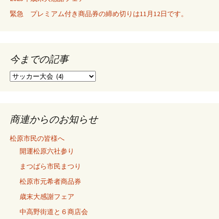
緊急 プレミアム付き商品券の締め切りは11月12日です。
今までの記事
今
ま
で
の
記
商連からのお知らせ
事
松原市民の皆様へ
開運松原六社参り
まつばら市民まつり
松原市元希者商品券
歳末大感謝フェア
中高野街道と６商店会