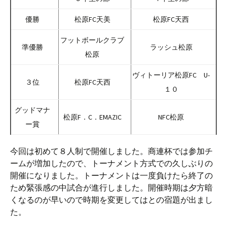
優勝
松原FC天美
松原FC天西
フットボールクラブ
準優勝
ラッシュ松原
松原
ヴィトーリア松原FC U-
３位
松原FC天西
１０
グッドマナ
松原F．C．EMAZIC
NFC松原
ー賞
今回は初めて８人制で開催しました。商連杯では参加チ
ームが増加したので、トーナメント方式での久しぶりの
開催になりました。トーナメントは一度負けたら終了の
ため緊張感の中試合が進行しました。開催時期は夕方暗
くなるのが早いので時期を変更してはとの宿題が出まし
た。