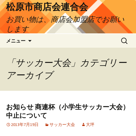
松原市商店会連合会
お買い物は、商店会加盟店でお願い
します
コ
検
メニュー
ン
索:
テ
ン
「サッカー大会」カテゴリー
ツ
アーカイブ
へ
ス
キ
ッ
プ
お知らせ 商連杯（小学生サッカー大会）
中止について
2013年7月19日
サッカー大会
大坪