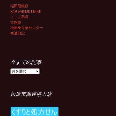
稲田眼鏡店
HAIR AVENUE BENKEI
イソノ薬局
吉岡屋
松原乗り物センター
商連日記
今までの記事
今
ま
で
の
記
松原市商連協力店
事