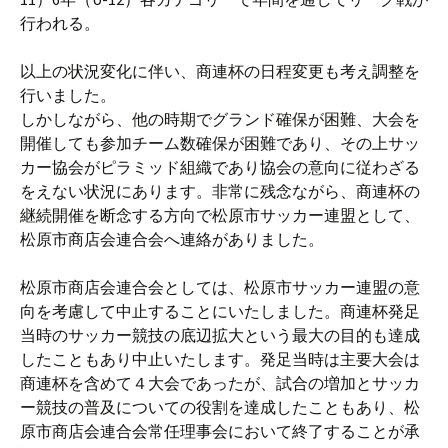
行われる。
以上の状況変化に伴い、商連杯の日程変更も考え調整を
行いました。
しかしながら、他の時期でグランド確保が困難、大会を
開催しても参加チーム数確保が困難であり、その上サッ
カー協会がピラミッド組織であり協会の意向に従わざる
をえない状況にあります。非常に残念ながら、商連杯の
継続開催を断念する方向で松原市サッカー連盟として、
松原市商店会連合会へ連絡がありました。
松原市商店会連合会としては、松原市サッカー連盟の意
向を考慮して中止することにいたしました。商連杯発足
当時のサッカー競技の底辺拡大という最大の目的も達成
したこともあり中止いたします。発足当時は主要大会は
商連杯を含めて４大会であったが、試合の増加とサッカ
ー競技の普及についての役割を達成したこともあり、松
原市商店会連合会常任理事会において終了することが承